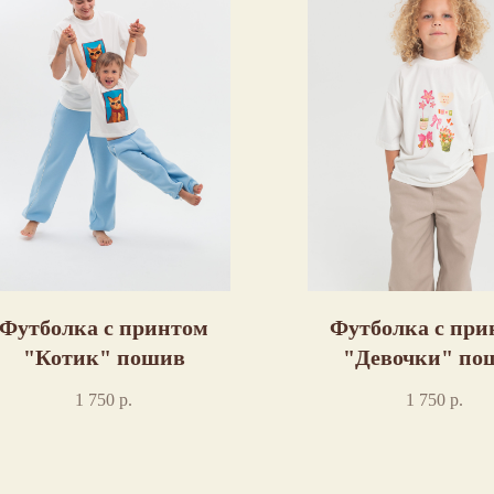
Футболка с принтом
Футболка с при
"Котик" пошив
"Девочки" по
1 750
р.
1 750
р.