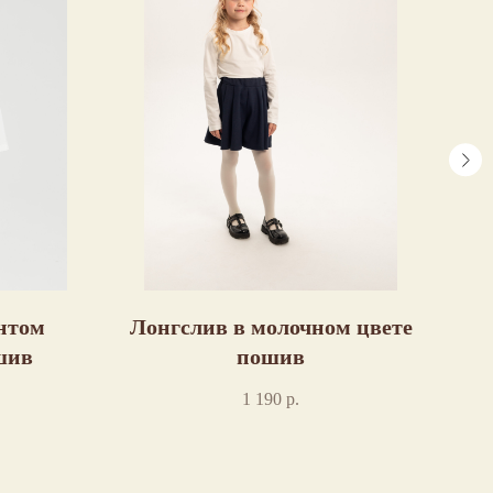
нтом
Лонгслив в молочном цвете
шив
пошив
1 190
р.