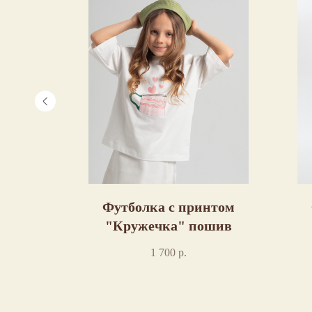
нтом
Футболка с принтом
м цвете
"Кружечка" пошив
1 700
р.