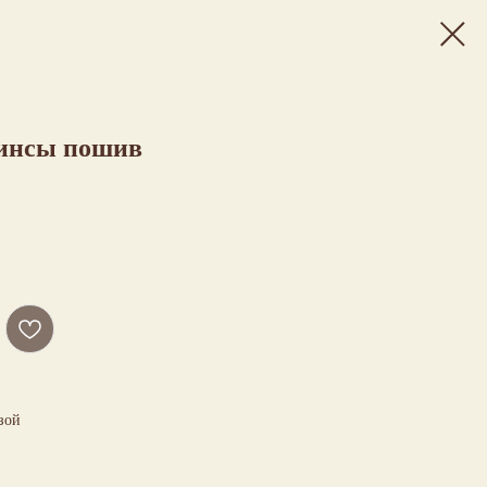
жинсы пошив
зой