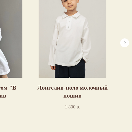
том "В
Лонгслив-поло молочный
ив
пошив
"Я
1 800
р.