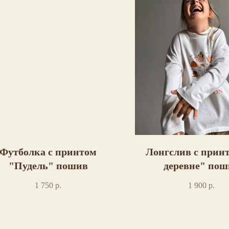
Футболка с принтом
Лонгслив с прин
"Пудель" пошив
деревне" пош
1 750
р.
1 900
р.