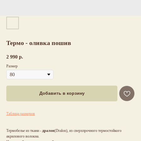
Термо - оливка пошив
2 990
р.
Размер
Добавить в корзину
Таблица размеров
Термобелье из ткани -
дралон
(Dralon), из сверхпрочного термостойкого
акрилового волокна.