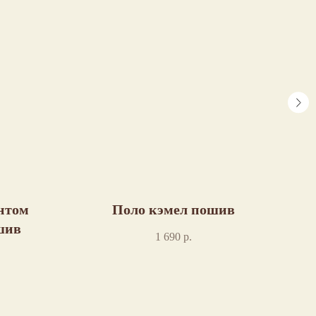
нтом
Поло кэмел пошив
Л
шив
1 690
р.