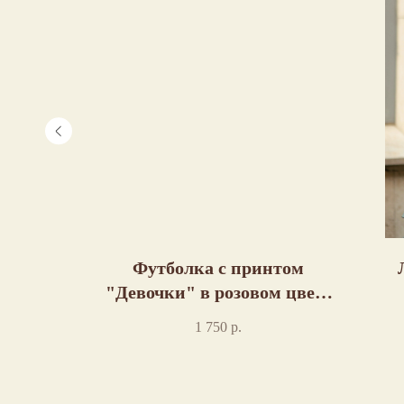
нтом
Футболка с принтом
м цвете
"Девочки" в розовом цвете
пошив
1 750
р.