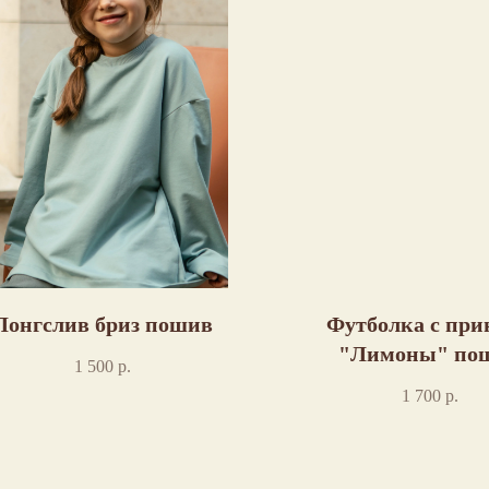
Лонгслив бриз пошив
Футболка с при
"Лимоны" по
1 500
р.
1 700
р.