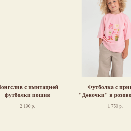
онгслив с имитацией
Футболка с при
футболки пошив
"Девочки" в розов
пошив
2 190
р.
1 750
р.