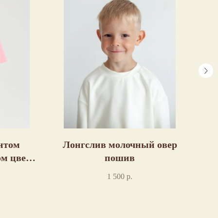
нтом
Лонгслив молочный овер
ом цвете
пошив
1 500
р.