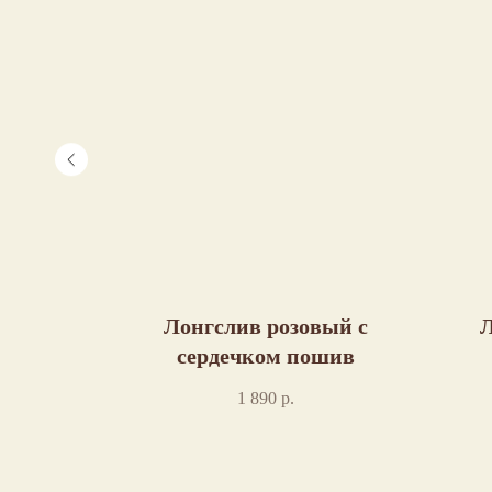
нтом
Лонгслив розовый с
Л
шив
сердечком пошив
1 890
р.