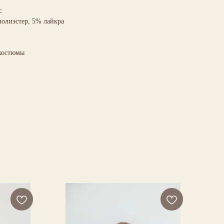
с
полиэстер, 5% лайкра
 костюмы