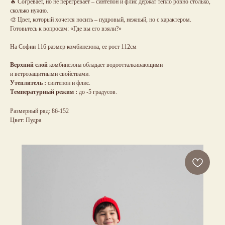
🔥 Согревает, но не перегревает – синтепон и флис держат тепло ровно столько,
сколько нужно.
🎨 Цвет, который хочется носить – пудровый, нежный, но с характером.
Готовьтесь к вопросам: «Где вы его взяли?»
На Софии 116 размер комбинезона, ее рост 112см
Верхний слой
комбинезона обладает водоотталкивающими
и ветрозащитными свойствами.
Утеплитель :
синтепон и флис.
Температурный режим :
до -5 градусов.
Размерный ряд: 86-152
Цвет: Пудра