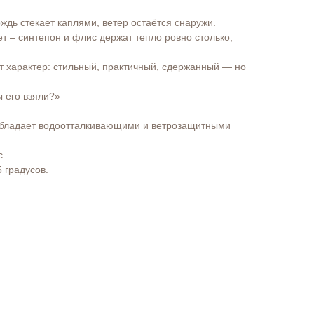
ждь стекает каплями, ветер остаётся снаружи.
ет – синтепон и флис держат тепло ровно столько,
т характер: стильный, практичный, сдержанный — но
ы его взяли?»
бладает водоотталкивающими и ветрозащитными
с.
5 градусов.