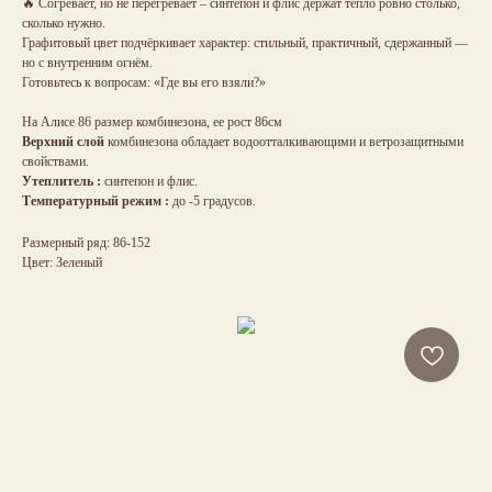
🔥 Согревает, но не перегревает – синтепон и флис держат тепло ровно столько,
сколько нужно.
Графитовый цвет подчёркивает характер: стильный, практичный, сдержанный —
но с внутренним огнём.
Готовьтесь к вопросам: «Где вы его взяли?»
На Алисе 86 размер комбинезона, ее рост 86см
Верхний слой
комбинезона обладает водоотталкивающими и ветрозащитными
свойствами.
Утеплитель :
синтепон и флис.
Температурный режим :
до -5 градусов.
Размерный ряд: 86-152
Цвет: Зеленый