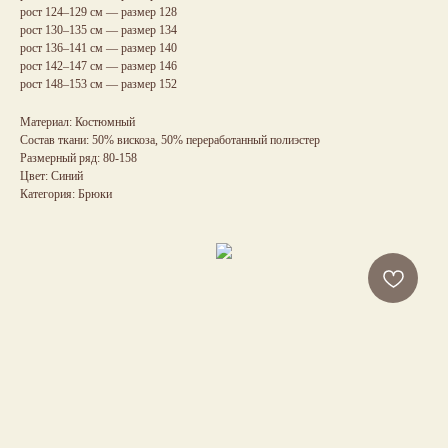
рост 124–129 см — размер 128
рост 130–135 см — размер 134
рост 136–141 см — размер 140
рост 142–147 см — размер 146
рост 148–153 см — размер 152
Материал: Костюмный
Состав ткани: 50% вискоза, 50% переработанный полиэстер
Размерный ряд: 80-158
Цвет: Синий
Категория: Брюки