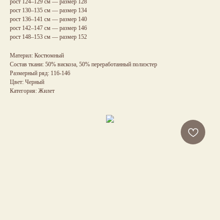
рост 124–129 см — размер 128
рост 130–135 см — размер 134
рост 136–141 см — размер 140
рост 142–147 см — размер 146
рост 148–153 см — размер 152
Материл: Костюмный
Состав ткани: 50% вискоза, 50% переработанный полиэстер
Размерный ряд: 116-146
Цвет: Черный
Категория: Жилет