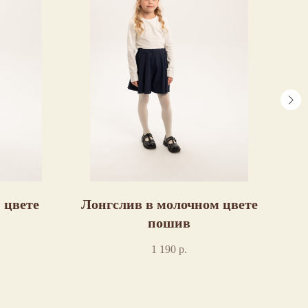
 цвете
Лонгслив в молочном цвете
пошив
1 190
р.