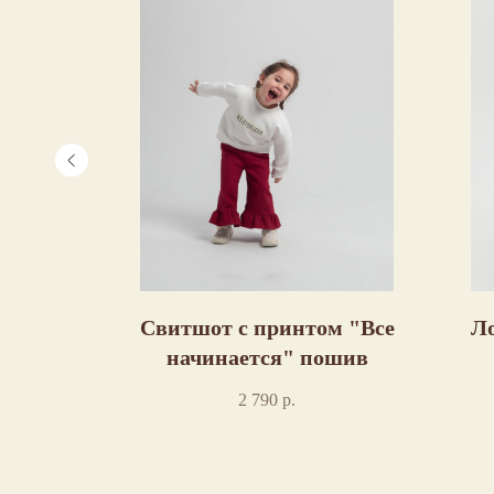
нками
Свитшот с принтом "Все
Ло
ив
начинается" пошив
2 790
р.