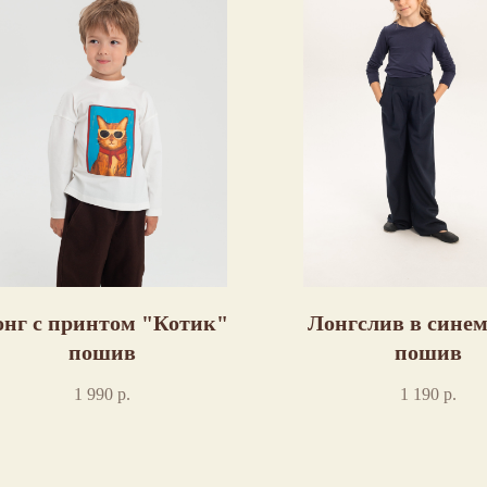
нг с принтом "Котик"
Лонгслив в синем
пошив
пошив
1 990
р.
1 190
р.