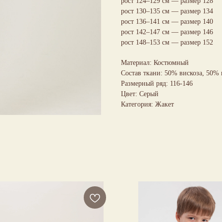
рост 124–129 см — размер 128
рост 130–135 см — размер 134
рост 136–141 см — размер 140
рост 142–147 см — размер 146
рост 148–153 см — размер 152
Материал: Костюмный
Состав ткани: 50% вискоза, 50%
Размерный ряд: 116-146
Цвет: Серый
Категория: Жакет