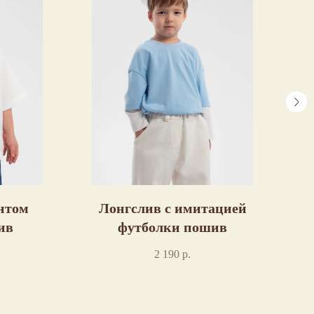
нтом
Лонгслив с имитацией
ив
футболки пошив
"
2 190
р.