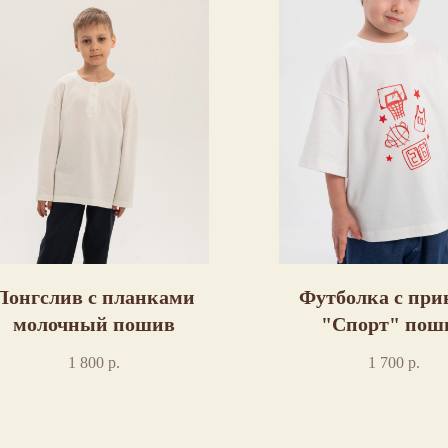
Лонгслив с планками
Футболка с при
молочный пошив
"Спорт" пош
1 800
р.
1 700
р.