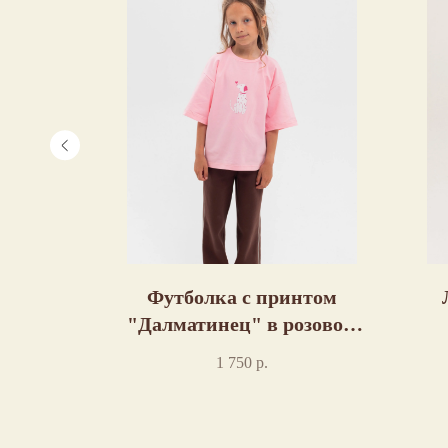
нтом
Футболка с принтом
м цвете
"Далматинец" в розовом
цвете пошив
1 750
р.