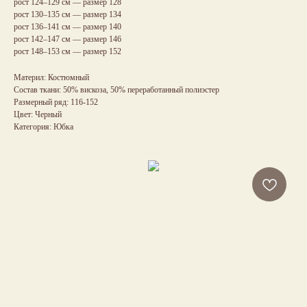
рост 124–129 см — размер 128
рост 130–135 см — размер 134
рост 136–141 см — размер 140
рост 142–147 см — размер 146
рост 148–153 см — размер 152
Материл: Костюмный
Состав ткани: 50% вискоза, 50% переработанный полиэстер
Размерный ряд: 116-152
Цвет: Черный
Категория: Юбка