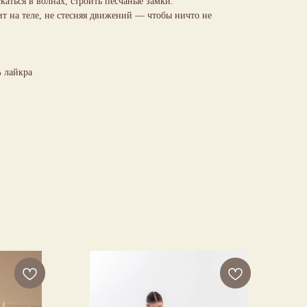
каться в волнах, строить песчаные замки.
 на теле, не стесняя движений — чтобы ничто не
% лайкра