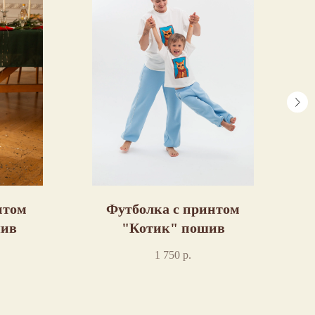
нтом
Футболка с принтом
Л
шив
"Котик" пошив
1 750
р.