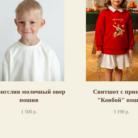
нгслив молочный овер
Свитшот с при
пошив
"Ковбой" по
1 500
р.
3 190
р.