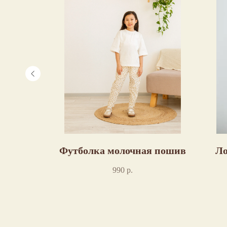
нтом
Футболка молочная пошив
Ло
м цвете
990
р.