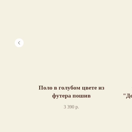
й овер
Поло в голубом цвете из
футера пошив
"Де
3 390
р.