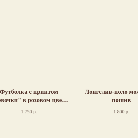
Футболка с принтом
Лонгслив-поло м
вочки" в розовом цвете
пошив
пошив
1 750
р.
1 800
р.