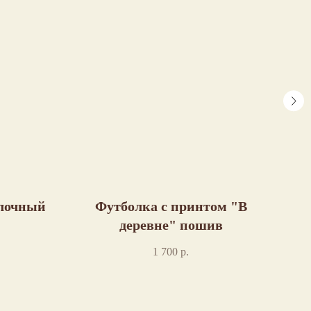
олочный
Футболка с принтом "В
Фу
деревне" пошив
1 700
р.