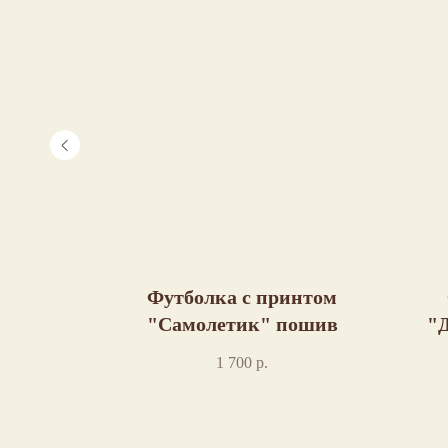
ом "Мой
Футболка с принтом
"Самолетик" пошив
"Д
1 700
р.