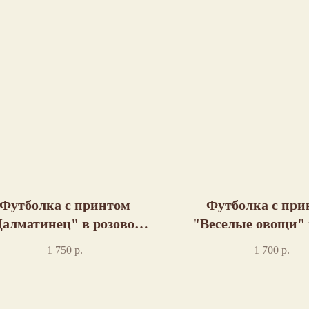
Футболка с принтом
Футболка с при
алматинец" в розовом
"Веселые овощи"
цвете пошив
1 750
р.
1 700
р.