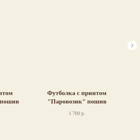
нтом
Футболка с принтом
 пошив
"Паровозик" пошив
1 700
р.