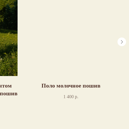
нтом
Поло молочное пошив
 пошив
"
1 400
р.