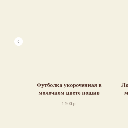
нтом
Футболка укороченная в
Ло
ошив
молочном цвете пошив
м
1 500
р.