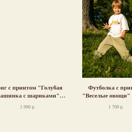
нг с принтом "Голубая
Футболка с при
ашинка с шариками"
"Веселые овощи"
пошив
1 990
р.
1 700
р.