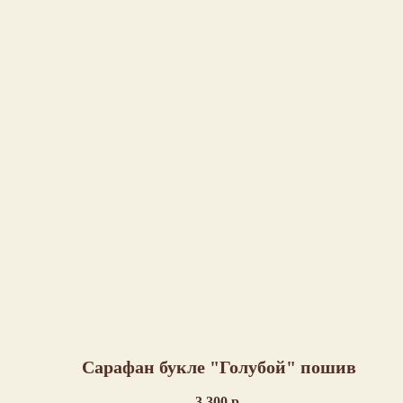
Сарафан букле "Голубой" пошив
3 300
р.