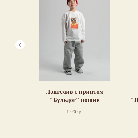
ом "В
Лонгслив с принтом
ив
"Бульдог" пошив
"Я
1 990
р.