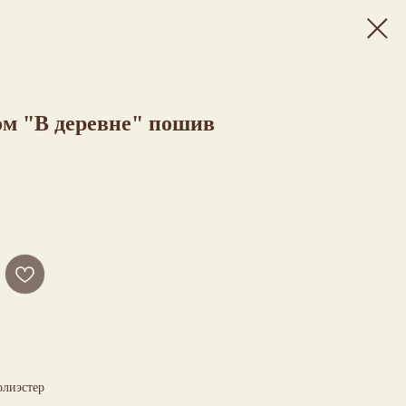
ом "В деревне" пошив
олиэстер