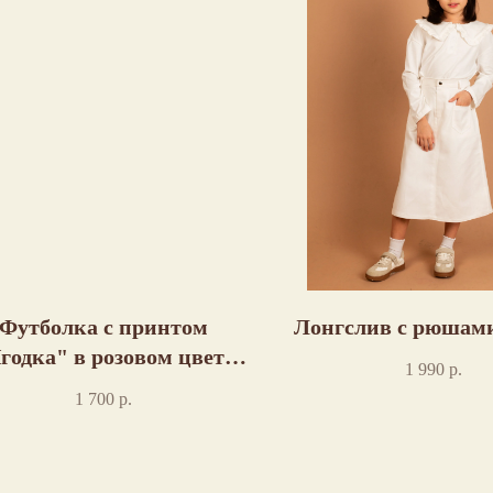
Футболка с принтом
Лонгслив с рюшам
годка" в розовом цвете
1 990
р.
пошив
1 700
р.