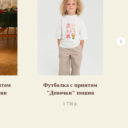
нтом
Футболка с принтом
шив
"Девочки" пошив
1 750
р.