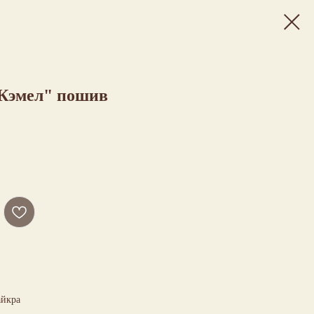
"Кэмел" пошив
айкра