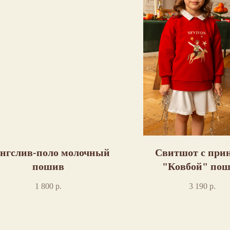
нгслив-поло молочный
Свитшот с при
пошив
"Ковбой" по
1 800
р.
3 190
р.