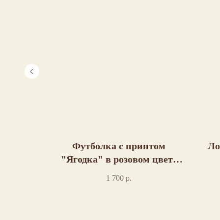
нная с
Футболка с принтом
Ло
ки" в
"Ягодка" в розовом цвете
ошив
пошив
1 700
р.