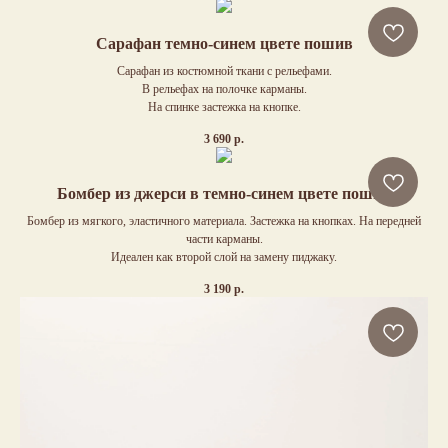
Сарафан темно-синем цвете пошив
Сарафан из костюмной ткани с рельефами.
В рельефах на полочке карманы.
На спинке застежка на кнопке.
3 690
р.
Бомбер из джерси в темно-синем цвете пошив
Бомбер из мягкого, эластичного материала. Застежка на кнопках. На передней
части карманы.
Идеален как второй слой на замену пиджаку.
3 190
р.