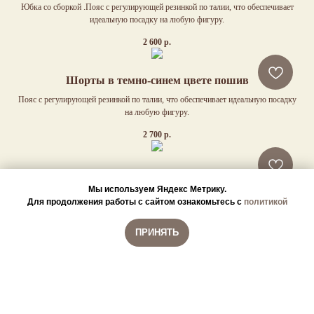
Юбка со сборкой .Пояс с регулирующей резинкой по талии, что обеспечивает
идеальную посадку на любую фигуру.
2 600
р.
Шорты в темно-синем цвете пошив
Пояс с регулирующей резинкой по талии, что обеспечивает идеальную посадку
на любую фигуру.
2 700
р.
Бермуды в темно-синем цвете пошив
Мы используем Яндекс Метрику.
Пояс с регулирующей резинкой по талии, что обеспечивает идеальную посадку
Для продолжения работы с сайтом ознакомьтесь с
политикой
на любую фигуру.
2 100
р.
ПРИНЯТЬ
Посмотреть все товары