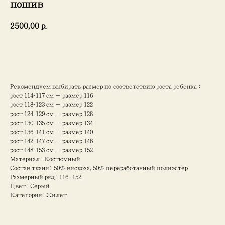
пошив
2500,00
р.
Добавить в корзину
Рекомендуем выбирать размер по соответствию роста ребенка :
рост 114–117 см — размер 116
рост 118–123 см — размер 122
рост 124–129 см — размер 128
рост 130–135 см — размер 134
рост 136–141 см — размер 140
рост 142–147 см — размер 146
рост 148–153 см — размер 152
Материал: Костюмный
Состав ткани: 50% вискоза, 50% переработанный полиэстер
Размерный ряд: 116-152
Цвет: Серый
Категория: Жилет