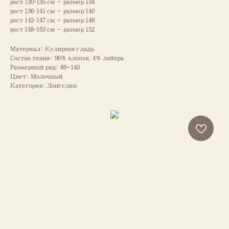
рост 130–135 см — размер 134
рост 136–141 см — размер 140
рост 142–147 см — размер 146
рост 148–153 см — размер 152
Материал: Кулирная гладь
Состав ткани: 96% хлопок, 4% лайкра
Размерный ряд: 86-140
Цвет: Молочный
Категория: Лонгслив