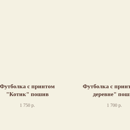
Футболка с принтом
Футболка с прин
"Котик" пошив
деревне" пош
1 750
р.
1 700
р.