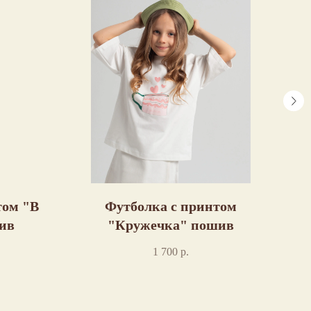
том "В
Футболка с принтом
П
ив
"Кружечка" пошив
1 700
р.