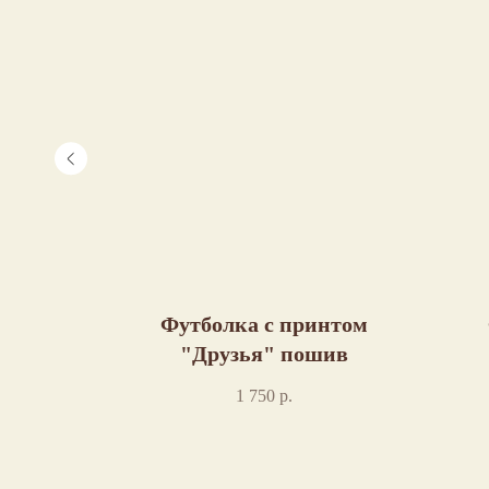
ом "В
Футболка с принтом
ив
"Друзья" пошив
1 750
р.