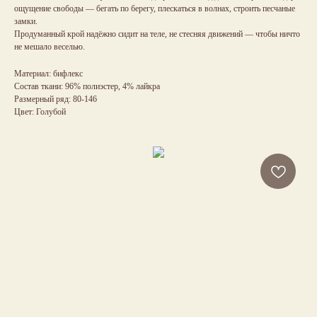
ощущение свободы — бегать по берегу, плескаться в волнах, строить песчаные
замки.
Продуманный крой надёжно сидит на теле, не стесняя движений — чтобы ничто
не мешало веселью.
Материал: бифлекс
Состав ткани: 96% полиэстер, 4% лайкра
Размерный ряд: 80-146
Цвет: Голубой