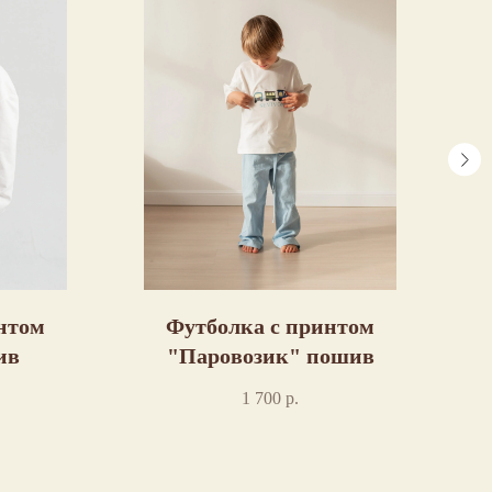
нтом
Футболка с принтом
Л
ив
"Паровозик" пошив
1 700
р.