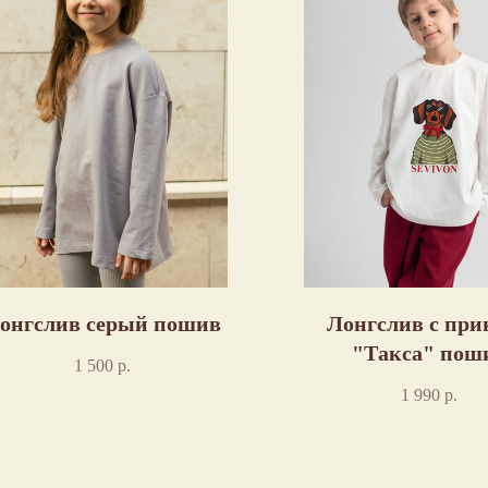
онгслив серый пошив
Лонгслив с при
"Такса" пош
1 500
р.
1 990
р.