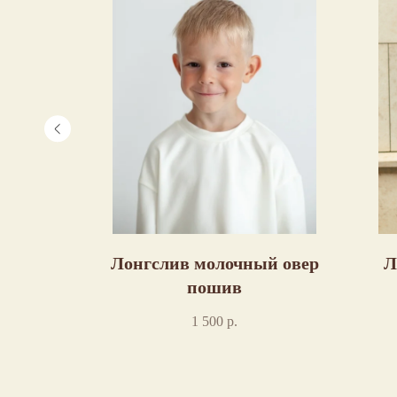
нтом
Лонгслив молочный овер
Л
шив
пошив
1 500
р.