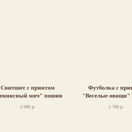
Свитшот с принтом
Футболка с при
еннисный мяч" пошив
"Веселые овощи"
2 990
р.
1 700
р.