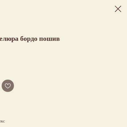
елюра бордо пошив
екс