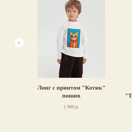
нтом
Лонг с принтом "Котик"
шив
пошив
"Т
1 990
р.