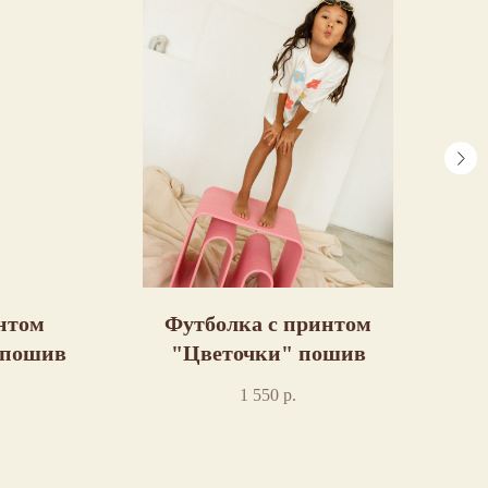
нтом
Футболка с принтом
Л
 пошив
"Цветочки" пошив
1 550
р.