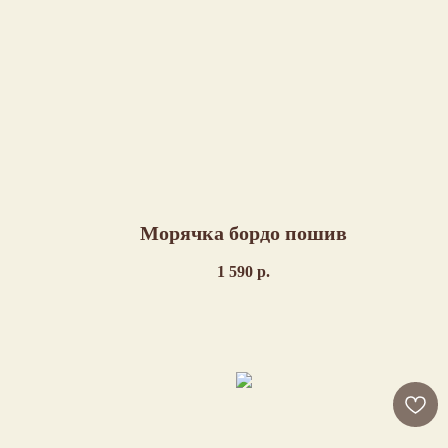
Морячка бордо пошив
1 590
р.