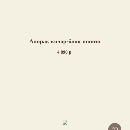
Анорак колор-блок пошив
4 890
р.