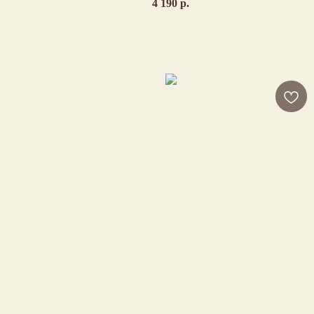
4 190
р.