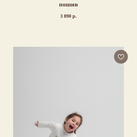
пошив
3 890
р.