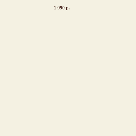
1 990
р.